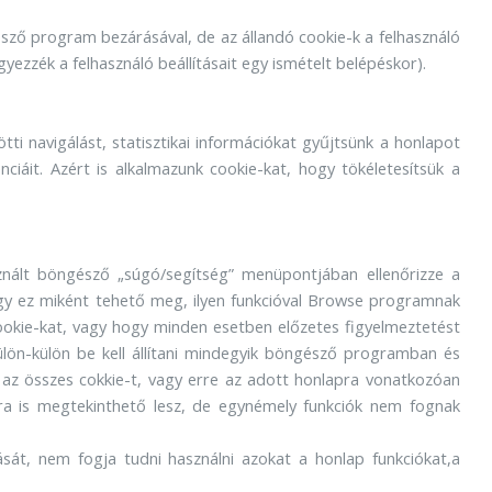
sző program bezárásával, de az állandó cookie-k a felhasználó
zzék a felhasználó beállításait egy ismételt belépéskor).
ti navigálást, statisztikai információkat gyűjtsünk a honlapot
nciáit. Azért is alkalmazunk cookie-kat, hogy tökéletesítsük a
znált böngésző „súgó/segítség” menüpontjában ellenőrizze a
ogy ez miként tehető meg, ilyen funkcióval Browse programnak
a cookie-kat, vagy hogy minden esetben előzetes figyelmeztetést
külön-külön be kell állítani mindegyik böngésző programban és
 az összes cokkie-t, vagy erre az adott honlapra vonatkozóan
bbra is megtekinthető lesz, de egynémely funkciók nem fognak
dását, nem fogja tudni használni azokat a honlap funkciókat,a