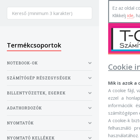
Ez az oldal co
Klikkelj
ide
, h
Termékcsoportok
NOTEBOOK-OK
Cookie i
SZÁMÍTÓGÉP RÉSZEGYSÉGEK
Mik is azok a 
A cookie fájl,
BILLENTYŰZETEK, EGEREK
ezzel a honla
információk é
ADATHORDOZÓK
számítógépen é
A cookie-k biz
NYOMTATÓK
felhasználó pr
használatához.
NYOMTATÓ KELLÉKEK