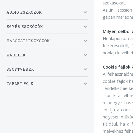
szokásokat.
Az ún. „sessio
AUDIO ESZKÖZÖK
gépén maradnak
EGYÉB ESZKÖZÖK
Milyen célból
Honlapunkon az
HÁLÓZATI ESZKÖZÖK
felkeresőkről,
honlap kezelhet
KÁBELEK
Cookie fájlok
SZOFTVEREK
A felhasználó
cookie fájlok 
TABLET PC-K
rendelkeznie ke
írjon ki a fel
mindegyik hasz
letiltja a coo
helyesen működn
Például, ha a 
melyekhez felh