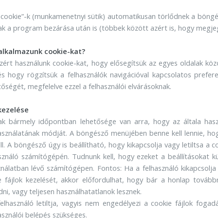
n cookie”-k (munkamenetnyi sütik) automatikusan törlődnek a böngé
 a program bezárása után is (többek között azért is, hogy megjegye
 alkalmazunk cookie-kat?
ért használunk cookie-kat, hogy elősegítsük az egyes oldalak közöt
 és hogy rögzítsük a felhasználók navigációval kapcsolatos prefere
őségét, megfelelve ezzel a felhasználói elvárásoknak.
 kezelése
nak bármely időpontban lehetősége van arra, hogy az általa has
használatának módját. A böngésző menüjében benne kell lennie, h
ll. A böngésző úgy is beállítható, hogy kikapcsolja vagy letiltsa 
használó számítógépén. Tudnunk kell, hogy ezeket a beállításokat 
nálatban lévő számítógépen. Fontos: Ha a felhasználó kikapcsolja
kie fájlok kezelését, akkor előfordulhat, hogy bár a honlap tová
i, vagy teljesen használhatatlanok lesznek.
felhasználó letiltja, vagyis nem engedélyezi a cookie fájlok foga
asználói belépés szükséges.