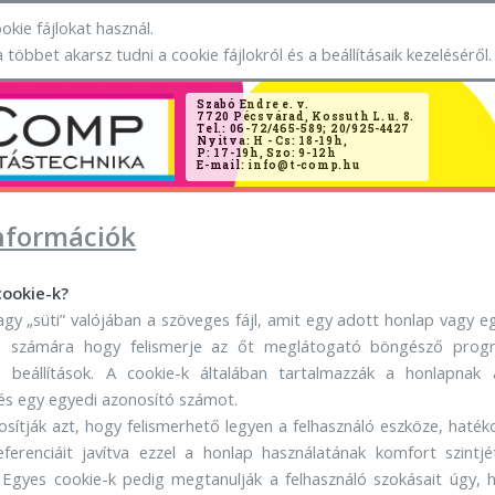
okie fájlokat használ.
a többet akarsz tudni a cookie fájlokról és a beállításaik kezeléséről.
Szabó Endre e. v.
7720 Pécsvárad, Kossuth L. u. 8.
Tel.: 06-72/465-589; 20/925-4427
Nyitva: H - Cs: 18-19h,
P: 17-19h, Szo: 9-12h
E-mail: info@t-comp.hu
nformációk
cookie-k?
 vagy „süti” valójában a szöveges fájl, amit egy adott honlap vagy
p számára hogy felismerje az őt meglátogató böngésző prog
s beállítások. A cookie-k általában tartalmazzák a honlapnak
s egy egyedi azonosító számot.
tosítják azt, hogy felismerhető legyen a felhasználó eszköze, haté
eferenciáit javítva ezzel a honlap használatának komfort szintj
 Egyes cookie-k pedig megtanulják a felhasználó szokásait úgy,