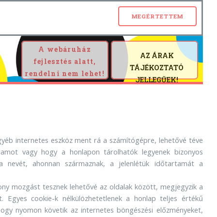
A webáruház
AZ ÁRAK
fejlesztés alatt,
TÁJÉKOZTATÓ
rendelni nem lehet!
JELLEGŰEK!
 egyéb internetes eszköz ment rá a számítógépre, lehetővé téve
ramot vagy hogy a honlapon tárolhatók legyenek bizonyos
 a nevét, ahonnan származnak, a jelenlétük időtartamát a
kony mozgást tesznek lehetővé az oldalak között, megjegyzik a
ét. Egyes cookie-k nélkülözhetetlenek a honlap teljes értékű
 hogy nyomon követik az internetes böngészési előzményeket,