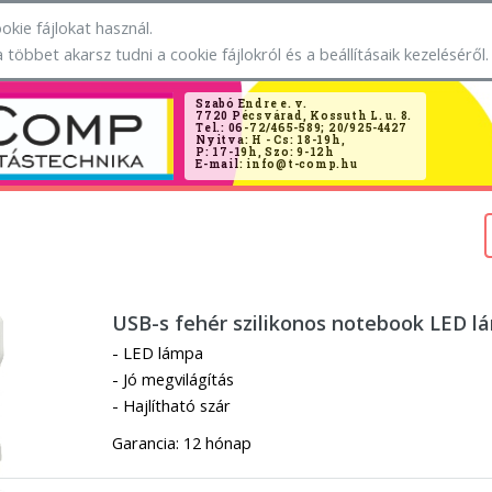
okie fájlokat használ.
a többet akarsz tudni a cookie fájlokról és a beállításaik kezeléséről.
Szabó Endre e. v.
7720 Pécsvárad, Kossuth L. u. 8.
Tel.: 06-72/465-589; 20/925-4427
Nyitva: H - Cs: 18-19h,
P: 17-19h, Szo: 9-12h
E-mail: info@t-comp.hu
USB-s fehér szilikonos notebook LED l
- LED lámpa
- Jó megvilágítás
- Hajlítható szár
Garancia: 12 hónap