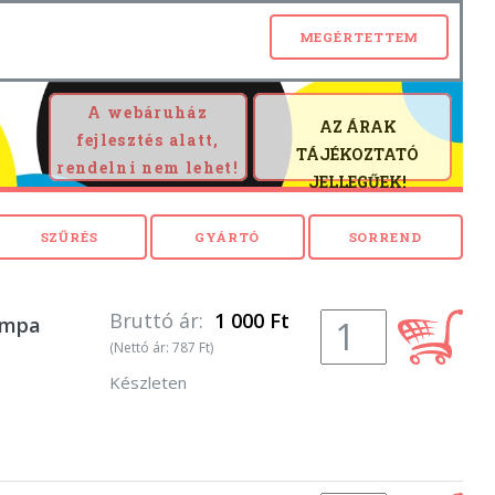
A webáruház
AZ ÁRAK
fejlesztés alatt,
TÁJÉKOZTATÓ
rendelni nem lehet!
JELLEGŰEK!
Bruttó ár:
1 000 Ft
ámpa
(Nettó ár: 787 Ft)
Készleten